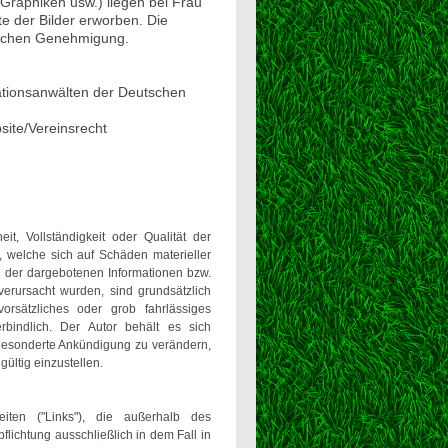
, Graphiken usw.) liegen bei Frau
te der Bilder erworben. Die
ftlichen Genehmigung.
rationsanwälten der Deutschen
site/Vereinsrecht
it, Vollständigkeit oder Qualität der
, welche sich auf Schäden materieller
g der dargebotenen Informationen bzw.
verursacht wurden, sind grundsätzlich
orsätzliches oder grob fahrlässiges
rbindlich. Der Autor behält es sich
 gesonderte Ankündigung zu verändern,
ültig einzustellen.
eiten ("Links"), die außerhalb des
lichtung ausschließlich in dem Fall in