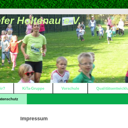
er Holtenau e.V.
ir?
KiTa-Gruppe
Vorschule
Qualitätsentwickl
atenschutz
Impressum