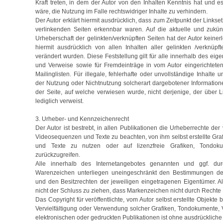
Kraft treten, in dem der Autor von den Inhalten Kenntnis hat und 
wäre, die Nutzung im Falle rechtswidriger Inhalte zu verhindern.
Der Autor erklärt hiermit ausdrücklich, dass zum Zeitpunkt der Linkse
verlinkenden Seiten erkennbar waren. Auf die aktuelle und zukünf
Urheberschaft der gelinkten/verknüpften Seiten hat der Autor keinerle
hiermit ausdrücklich von allen Inhalten aller gelinkten /verknüp
verändert wurden. Diese Feststellung gilt für alle innerhalb des ei
und Verweise sowie für Fremdeinträge in vom Autor eingerichtete
Mailinglisten. Für illegale, fehlerhafte oder unvollständige Inhalt
der Nutzung oder Nichtnutzung solcherart dargebotener Informationen
der Seite, auf welche verwiesen wurde, nicht derjenige, der über Li
lediglich verweist.
3. Urheber- und Kennzeichenrecht
Der Autor ist bestrebt, in allen Publikationen die Urheberrechte d
Videosequenzen und Texte zu beachten, von ihm selbst erstellte G
und Texte zu nutzen oder auf lizenzfreie Grafiken, Tondok
zurückzugreifen.
Alle innerhalb des Internetangebotes genannten und ggf. du
Warenzeichen unterliegen uneingeschränkt den Bestimmungen des
und den Besitzrechten der jeweiligen eingetragenen Eigentümer. A
nicht der Schluss zu ziehen, dass Markenzeichen nicht durch Rechte D
Das Copyright für veröffentlichte, vom Autor selbst erstellte Objekte b
Vervielfältigung oder Verwendung solcher Grafiken, Tondokumente,
elektronischen oder gedruckten Publikationen ist ohne ausdrückliche 