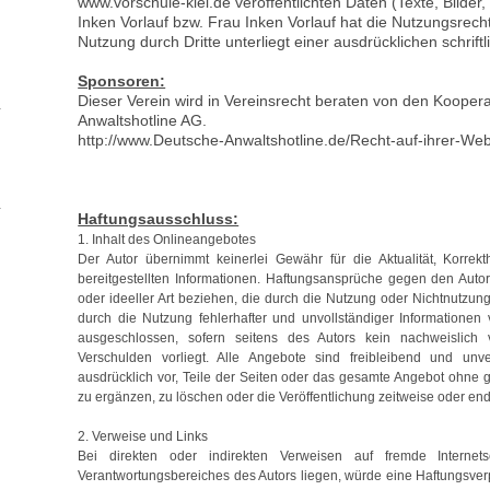
www.vorschule-kiel.de veröffentlichten Daten (Texte, Bilder
Inken Vorlauf bzw. Frau Inken Vorlauf hat die Nutzungsrech
Nutzung durch Dritte unterliegt einer ausdrücklichen schri
Sponsoren:
Dieser Verein wird in Vereinsrecht beraten von den Koope
Anwaltshotline AG.
http://www.Deutsche-Anwaltshotline.de/Recht-auf-ihrer-Web
Haftungsausschluss:
1. Inhalt des Onlineangebotes
Der Autor übernimmt keinerlei Gewähr für die Aktualität, Korrekthe
bereitgestellten Informationen. Haftungsansprüche gegen den Autor
oder ideeller Art beziehen, die durch die Nutzung oder Nichtnutzun
durch die Nutzung fehlerhafter und unvollständiger Informationen 
ausgeschlossen, sofern seitens des Autors kein nachweislich v
Verschulden vorliegt. Alle Angebote sind freibleibend und unve
ausdrücklich vor, Teile der Seiten oder das gesamte Angebot ohne
zu ergänzen, zu löschen oder die Veröffentlichung zeitweise oder endg
2. Verweise und Links
Bei direkten oder indirekten Verweisen auf fremde Internets
Verantwortungsbereiches des Autors liegen, würde eine Haftungsverpf