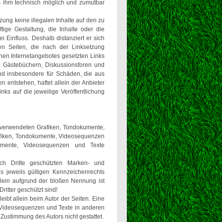
es ihm technisch möglich und zumutbar
tzung keine illegalen Inhalte auf den zu
tige Gestaltung, die Inhalte oder die
i Einfluss. Deshalb distanziert er sich
ften Seiten, die nach der Linksetzung
genen Internetangebotes gesetzten Links
n Gästebüchern, Diskussionsforen und
e und insbesondere für Schäden, die aus
 entstehen, haftet allein der Anbieter
nks auf die jeweilige Veröffentlichung
er verwendeten Grafiken, Tondokumente,
rafiken, Tondokumente, Videosequenzen
umente, Videosequenzen und Texte
rch Dritte geschützten Marken- und
 jeweils gültigen Kennzeichenrechts
llein aufgrund der bloßen Nennung ist
ritter geschützt sind!
leibt allein beim Autor der Seiten. Eine
 Videosequenzen und Texte in anderen
Zustimmung des Autors nicht gestattet.