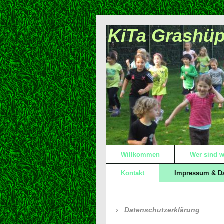
KiTa Grashüpf
Willkommen
Wer sind w
Kontakt
Impressum & D
Datenschutzerklärung