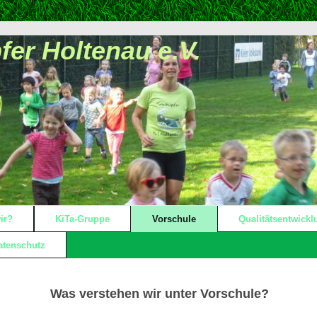
er Holtenau e.V.
ir?
KiTa-Gruppe
Vorschule
Qualitätsentwickl
atenschutz
Was verstehen wir unter Vorschule?