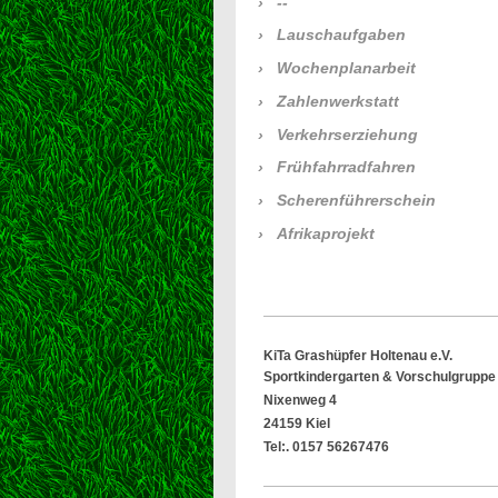
--
Lauschaufgaben
Wochenplanarbeit
Zahlenwerkstatt
Verkehrserziehung
Frühfahrradfahren
Scherenführerschein
Afrikaprojekt
KiTa Grashüpfer Holtenau e.V.
Sportkindergarten & Vorschulgruppe
Nixenweg 4
24159 Kiel
Tel:. 0157 56267476